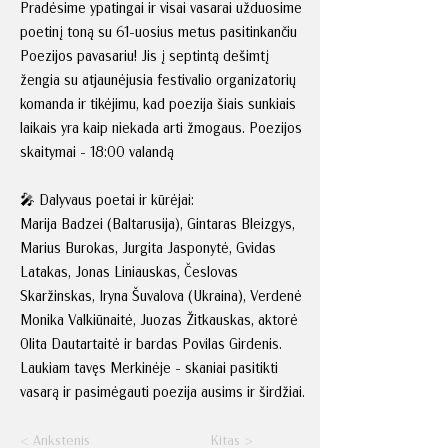
Pradėsime ypatingai ir visai vasarai užduosime
poetinį toną su 61-uosius metus pasitinkančiu
Poezijos pavasariu! Jis į septintą dešimtį
žengia su atjaunėjusia festivalio organizatorių
komanda ir tikėjimu, kad poezija šiais sunkiais
laikais yra kaip niekada arti žmogaus. Poezijos
skaitymai - 18:00 valandą
🎤 Dalyvaus poetai ir kūrėjai:
Marija Badzei (Baltarusija), Gintaras Bleizgys,
Marius Burokas, Jurgita Jasponytė, Gvidas
Latakas, Jonas Liniauskas, Česlovas
Skaržinskas, Iryna Šuvalova (Ukraina), Verdenė
Monika Valkiūnaitė, Juozas Žitkauskas, aktorė
Olita Dautartaitė ir bardas Povilas Girdenis.
Laukiam tavęs Merkinėje - skaniai pasitikti
vasarą ir pasimėgauti poezija ausims ir širdžiai.
< Ankstenis
Kitas >