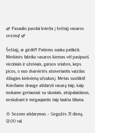
🌿 Pasaulio puodai kviečia į šeštajį vasaros
sezoną! 🌿
Šeštajį, ar girdit?! Patiems sunku patikėti.
Merkinės fabriko vasaros kiemas vėl pasipuoš
vieciniais ir užeiviais, garuos sriubos, keps
picos, o nuo dvarvietės atsiveriantis vaizdas
džiugins kiekvieną užsukusį. Metas susitikti!
Kviečiame drauge atidaryti vasarą taip, kaip
mokame geriausiai: su skoniais, atsipalaidavus,
neskubant ir mėgaujantis taip laukta šiluma.
🍲 Sezono atidarymas – Gegužės 31 dieną,
12:00 val.