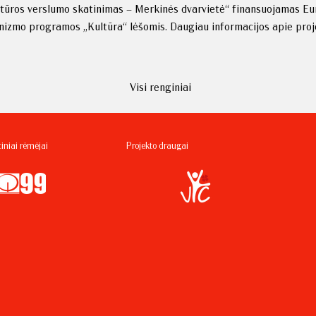
ultūros verslumo skatinimas – Merkinės dvarvietė“ finansuojamas E
izmo programos „Kultūra“ lėšomis. Daugiau informacijos apie proje
Visi renginiai
iniai rėmėjai
Projekto draugai