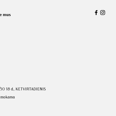
ie mus
O 18 d., KETVIRTADIENIS
emokama