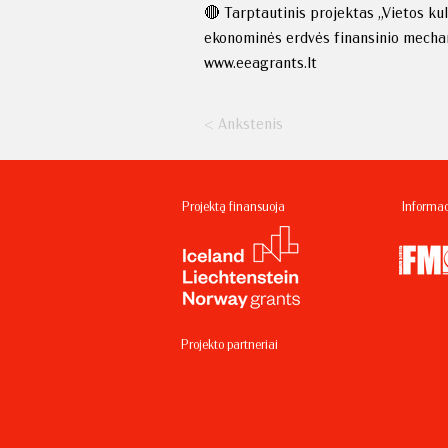
🔴 Tarptautinis projektas „Vietos k
ekonominės erdvės finansinio mechan
www.eeagrants.lt
< Ankstenis
Projektą finansuoja
Informac
Projekto partneriai