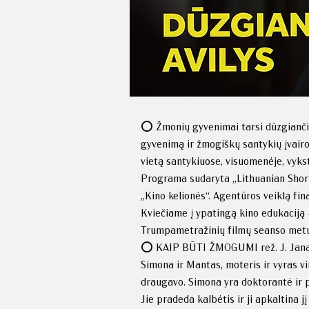
⭕️ Žmonių gyvenimai tarsi dūzgiančių 
gyvenimą ir žmogiškų santykių įvairov
vietą santykiuose, visuomenėje, vykst
Programa sudaryta „Lithuanian Sho
„Kino kelionės“. Agentūros veiklą fin
Kviečiame į ypatingą kino edukaciją 
Trumpametražinių filmų seanso met
⭕️ KAIP BŪTI ŽMOGUMI rež. J. Janavič
Simona ir Mantas, moteris ir vyras vi
draugavo. Simona yra doktorantė ir p
Jie pradeda kalbėtis ir ji apkaltina 