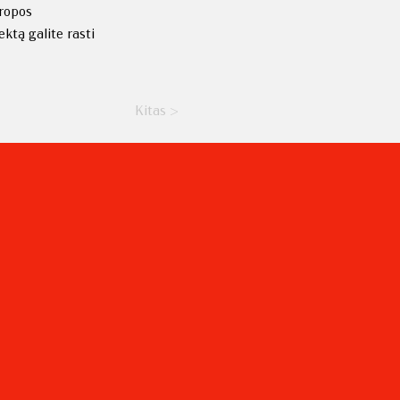
uropos
ktą galite rasti
Kitas >