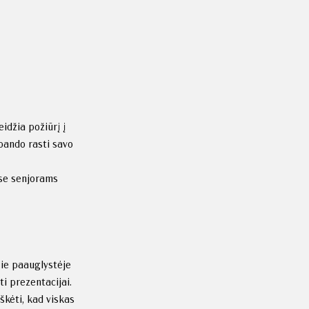
idžia požiūrį į
 bando rasti savo
se senjorams
Jie paauglystėje
i prezentacijai.
škėti, kad viskas