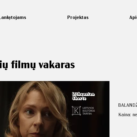
Lankytojams
Projektas
Ap
ų filmų vakaras
BALANDŽI
Kaina:
n