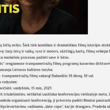
bičių avilys. Šiek tiek komiškos ir dramatiškos filmų istorijos atskle
ę: tarp tėvų ir vaikų, vyro ir moters, skirtingų kartų. Filmų veikėjai
a nuolatinis procesas pažinti save ir kitus.
rts“ rengiamose trumpametražių filmų programų kuravimo dirbtuvė
ansuoja Lietuvos kultūros taryba.
- trumpametražių filmų vakarą! Balandžio 18 dieną, 18 val.
u rodysime:
iūtė, vaidybinis, 15 min., 2023
rš trisdešimties, netikėtai susitinka konferencijos viešbutyje metu. 
adeda organizuoti konferenciją, ji priversta padėti Mantui pasiruošt
jį išprievartavimu, vadinamu „date-rape“, kai jie draugavo. Pradeda ai