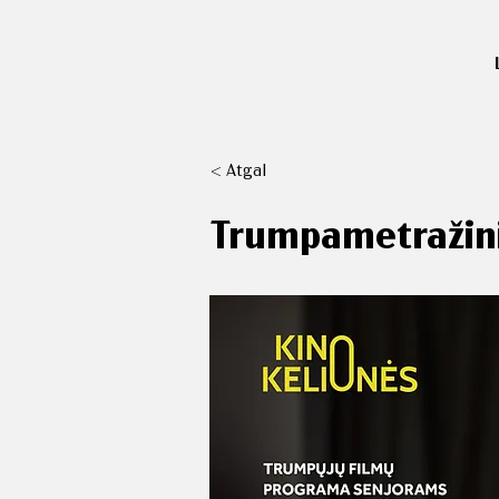
< Atgal
Trumpametražini