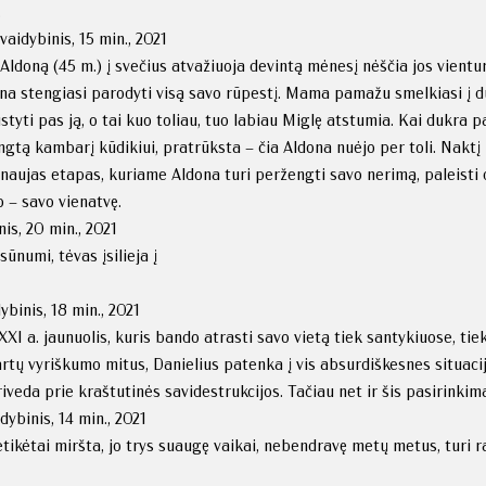
.
aidybinis, 15 min., 2021
 Aldoną (45 m.) į svečius atvažiuoja devintą mėnesį nėščia jos vient
dona stengiasi parodyti visą savo rūpestį. Mama pamažu smelkiasi į d
ustyti pas ją, o tai kuo toliau, tuo labiau Miglę atstumia. Kai dukr
gtą kambarį kūdikiui, pratrūksta – čia Aldona nuėjo per toli. Naktį
 naujas etapas, kuriame Aldona turi peržengti savo nerimą, paleisti 
o – savo vienatvę.
is, 20 min., 2021
ūnumi, tėvas įsilieja į
binis, 18 min., 2021
XXI a. jaunuolis, kuris bando atrasti savo vietą tiek santykiuose, ti
tų vyriškumo mitus, Danielius patenka į vis absurdiškesnes situacij
veda prie kraštutinės savidestrukcijos. Tačiau net ir šis pasirinkima
ybinis, 14 min., 2021
tikėtai miršta, jo trys suaugę vaikai, nebendravę metų metus, turi r