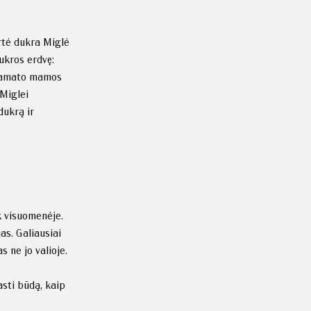
urtė dukra Miglė
ukros erdvę:
a pamato mamos
 Miglei
dukrą ir
ek visuomenėje.
as. Galiausiai
s ne jo valioje.
asti būdą, kaip