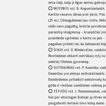
nėra taip, kaip ji ilgus metus galvojo
⭕️ MOTINOS rež. B. Kapustinskaitė, v
Karšta vasaros diena prie jūros. Pas
(25 m.). Džiaugdamasi jos vizitu, Al
siūlo savo pagalbą, kviečia persikra
paruoštą staigmeną – kruopščiai įren
prasideda sąrėmiai, o kartu su jais –
pagaliau priimti tai, ko labiausiai bij
⭕️ ŠOKIS rež. D. Minkevičius, vaidybin
Norėdamas atkurti nutrūkusį ryšį su s
naktinį Vilniaus gyvenimą.
⭕️ SUTRIKIMAS rež. P. Kuneika, vaidy
Danielius yra niekuo neišsiskiriantis 
Bandydamas pritaikyti ankstesnių kar
gėda ir visiškas sumišimas vaikiną pri
⭕️ TĖTUŠIS rež. J. Ramanauskas, vaid
Kai per atostogas Kuboje jų tėvas ne
pargabenti mirusio tėvo kūną namo.