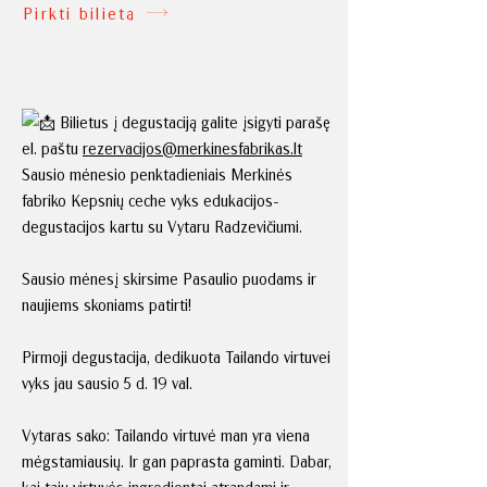
Pirkti bilietą
Bilietus į degustaciją galite įsigyti parašę
el. paštu
rezervacijos@merkinesfabrikas.lt
Sausio mėnesio penktadieniais Merkinės
fabriko Kepsnių ceche vyks edukacijos-
degustacijos kartu su Vytaru Radzevičiumi.
Sausio mėnesį skirsime Pasaulio puodams ir
naujiems skoniams patirti!
Pirmoji degustacija, dedikuota Tailando virtuvei
vyks jau sausio 5 d. 19 val.
Vytaras sako: Tailando virtuvė man yra viena
mėgstamiausių. Ir gan paprasta gaminti. Dabar,