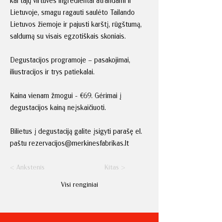
kai tajų virtuvės ingredientai atrandami ir
Lietuvoje, smagu ragauti saulėto Tailando
Lietuvos žiemoje ir pajusti karštį, rūgštumą,
saldumą su visais egzotiškais skoniais.
Degustacijos programoje – pasakojimai,
iliustracijos ir trys patiekalai.
Kaina vienam žmogui - €69. Gėrimai į
degustacijos kainą neįskaičiuoti.
Bilietus į degustaciją galite įsigyti parašę el.
paštu
rezervacijos@merkinesfabrikas.lt
< Ankstenis
Kitas >
Visi renginiai