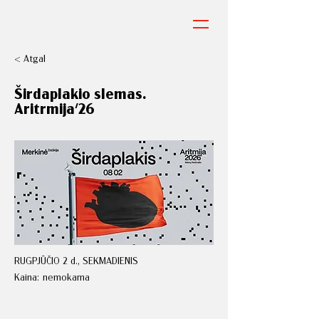
< Atgal
Širdaplakio slemas.
Aritrmija'26
RUGPJŪČIO 2 d., SEKMADIENIS
Kaina:
nemokama