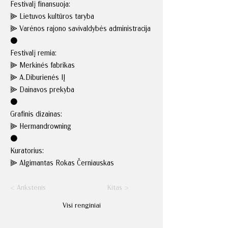
Festivalį finansuoja:
⫸ Lietuvos kultūros taryba
⫸ Varėnos rajono savivaldybės administracija
⚫
Festivalį remia:
⫸ Merkinės fabrikas
⫸ A.Diburienės IĮ
⫸ Dainavos prekyba
⚫
Grafinis dizainas:
⫸ Hermandrowning
⚫
Kuratorius:
⫸ Algimantas Rokas Černiauskas
< Ankstenis
Kitas >
Visi renginiai