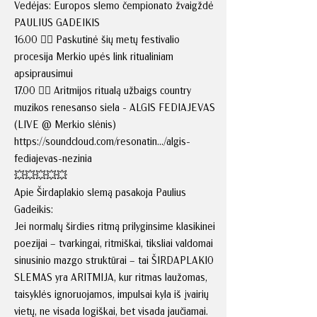
Vedėjas: Europos slemo čempionato žvaigždė
PAULIUS GADEIKIS
16.00 ❤️‍🔥 Paskutinė šių metų festivalio
procesija Merkio upės link ritualiniam
apsiprausimui
17.00 ❤️‍🔥 Aritmijos ritualą užbaigs country
muzikos renesanso siela - ALGIS FEDIAJEVAS
(LIVE @ Merkio slėnis)
https://soundcloud.com/resonatin.../algis-
fediajevas-nezinia
💥💥💥💥💥
Apie Širdaplakio slemą pasakoja Paulius
Gadeikis:
Jei normalų širdies ritmą prilyginsime klasikinei
poezijai – tvarkingai, ritmiškai, tiksliai valdomai
sinusinio mazgo struktūrai – tai ŠIRDAPLAKIO
SLEMAS yra ARITMIJA, kur ritmas laužomas,
taisyklės ignoruojamos, impulsai kyla iš įvairių
vietų, ne visada logiškai, bet visada jaučiamai.