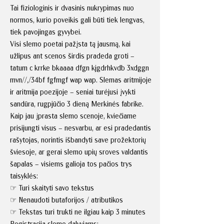
Tai fiziologinis ir dvasinis nukrypimas nuo
normos, kurio poveikis gali būti tiek lengvas,
tiek pavojingas gyvybei.
Visi slemo poetai pažįsta tą jausmą, kai
užlipus ant scenos širdis pradeda groti –
tatum c krrke bkaaaa dfgn kjgdrhkvdb 3xdggn
mvn//,/34bf fgfmgf wap wap. Slemas aritmijoje
ir aritmija poezijoje – seniai turėjusi įvykti
sandūra, rugpjūčio 3 dieną Merkinės fabrike.
Kaip jau įprasta slemo scenoje, kviečiame
prisijungti visus – nesvarbu, ar esi pradedantis
rašytojas, norintis išbandyti save prožektorių
šviesoje, ar gerai slemo upių sroves valdantis
šapalas – visiems galioja tos pačios trys
taisyklės:
☞ Turi skaityti savo tekstus
☞ Nenaudoti butaforijos / atributikos
☞ Tekstas turi trukti ne ilgiau kaip 3 minutes
Registracija slemo dalyviams: