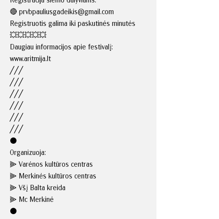
🔴
prvbpauliusgadeikis@gmail.com
Registruotis galima iki paskutinės minutės
💥💥💥💥💥
Daugiau informacijos apie festivalį:
www.aritmija.lt
╱╱╱
╱╱╱
╱╱╱
╱╱╱
╱╱╱
╱╱╱
⚫
Organizuoja:
⫸ Varėnos kultūros centras
⫸ Merkinės kultūros centras
⫸ Všį Balta kreida
⫸ Mc Merkinė
⚫