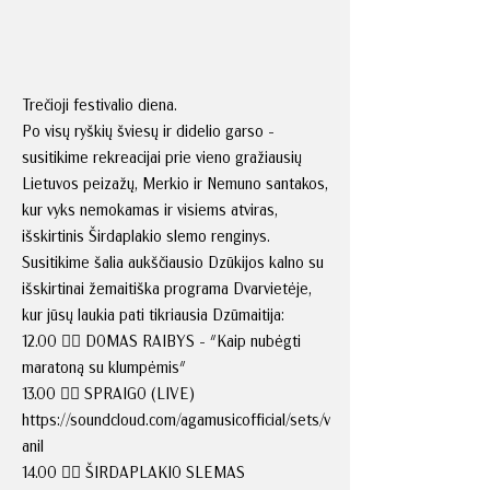
Trečioji festivalio diena.
Po visų ryškių šviesų ir didelio garso -
susitikime rekreacijai prie vieno gražiausių
Lietuvos peizažų, Merkio ir Nemuno santakos,
kur vyks nemokamas ir visiems atviras,
išskirtinis Širdaplakio slemo renginys.
Susitikime šalia aukščiausio Dzūkijos kalno su
išskirtinai žemaitiška programa Dvarvietėje,
kur jūsų laukia pati tikriausia Dzūmaitija:
12.00 ❤️‍🔥 DOMAS RAIBYS - "Kaip nubėgti
maratoną su klumpėmis"
13.00 ❤️‍🔥 SPRAIGO (LIVE)
https://soundcloud.com/agamusicofficial/sets/v
anil
14.00 ❤️‍🔥 ŠIRDAPLAKIO SLEMAS