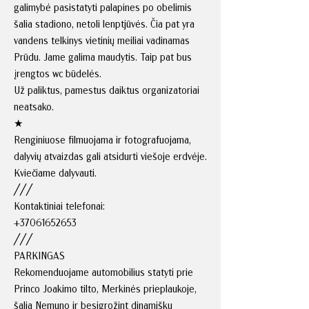
galimybė pasistatyti palapines po obelimis
šalia stadiono, netoli lenptjūvės. Čia pat yra
vandens telkinys vietinių meiliai vadinamas
Prūdu. Jame galima maudytis. Taip pat bus
įrengtos wc būdelės.
Už paliktus, pamestus daiktus organizatoriai
neatsako.
★
Renginiuose filmuojama ir fotografuojama,
dalyvių atvaizdas gali atsidurti viešoje erdvėje.
Kviečiame dalyvauti.
╱╱╱
Kontaktiniai telefonai:
+37061652653
╱╱╱
PARKINGAS
Rekomenduojame automobilius statyti prie
Princo Joakimo tilto, Merkinės prieplaukoje,
šalia Nemuno ir besigrožint dinamišku