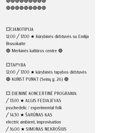
🔴🔴🔴🔴🔴🔴🔴🔴🔴
🔴🔴🔴🔴🔴🔴🔴🔴🔴
💥CIANOTIPIJA
12.00 ╱ 17.00 ★ Kūrybinės dirbtuvės su Emlija
Brusokaite
🔵 Merkinės kultūros centre 🔵
💥TAPYBA
12.00 ╱ 17.00 ★ kūrybinės tapybos dirbtuvės
🔵 KUNST PUNKT (Seinų g. 26) 🔵
💥 DIENINĖ KONCERTINĖ PROGRAMA:
╱ 13.00 ★ ALGIS FEDIAJEVAS
psychedelic / experimental folk
╱ 14.30 ★ ŠARŪNAS KAS
electric ambient, improvisation
╱ 16.00 ★ SIMONAS NEKROŠIUS