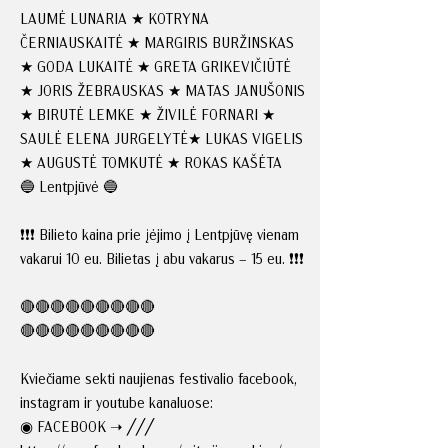
LAUMĖ LUNARIA ★ KOTRYNA
ČERNIAUSKAITĖ ★ MARGIRIS BURŽINSKAS
★ GODA LUKAITĖ ★ GRETA GRIKEVIČIŪTĖ
★ JORIS ŽEBRAUSKAS ★ MATAS JANUŠONIS
★ BIRUTĖ LEMKE ★ ŽIVILĖ FORNARI ★
SAULĖ ELENA JURGELYTĖ★ LUKAS VIGELIS
★ AUGUSTĖ TOMKUTĖ ★ ROKAS KAŠĖTA
🔵 Lentpjūvė 🔵
❗❗❗ Bilieto kaina prie įėjimo į Lentpjūvę vienam
vakarui 10 eu. Bilietas į abu vakarus – 15 eu. ❗❗❗
🔴🔴🔴🔴🔴🔴🔴🔴🔴
🔴🔴🔴🔴🔴🔴🔴🔴🔴
Kviečiame sekti naujienas festivalio facebook,
instagram ir youtube kanaluose:
◉ FACEBOOK ➝ ╱╱╱