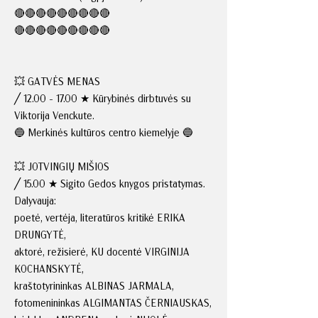
🔴🔴🔴🔴🔴🔴🔴🔴🔴
🔴🔴🔴🔴🔴🔴🔴🔴🔴
💥 GATVĖS MENAS
╱
12.00 - 17.00
★ Kūrybinės dirbtuvės su
Viktorija Venckute.
🔵 Merkinės kultūros centro kiemelyje 🔵
💥 JOTVINGIŲ MIŠIOS
╱ 15.00 ★ Sigito Gedos knygos pristatymas.
Dalyvauja:
poetė, vertėja, literatūros kritikė ERIKA
DRUNGYTĖ,
aktorė, režisierė, KU docentė VIRGINIJA
KOCHANSKYTĖ,
kraštotyrininkas ALBINAS JARMALA,
fotomenininkas ALGIMANTAS ČERNIAUSKAS,