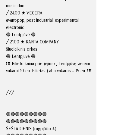
music duo
╱ 24.00 ★ VECERA
avant-pop, post industrial, experimental
electronic
🔵 Lentpjūvė 🔵
╱ 21.00 ★ KANTA COMPANY
šiuolaikinis cirkas
🔵 Lentpjūvė 🔵
❗❗❗ Bilieto kaina prie įėjimo į Lentpjūvę vienam
vakarui 10 eu. Bilietas į abu vakarus – 15 eu. ❗❗❗
╱╱╱
🔴🔴🔴🔴🔴🔴🔴🔴🔴
🔴🔴🔴🔴🔴🔴🔴🔴🔴
ŠEŠTADIENIS (rugpjūčio 3.)