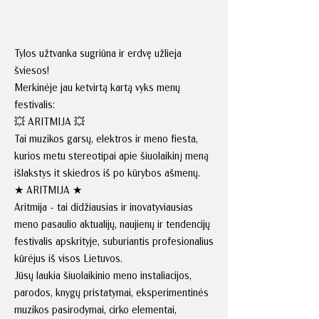
Tylos užtvanka sugriūna ir erdvę užlieja
šviesos!
Merkinėje jau ketvirtą kartą vyks menų
festivalis:
💥 ARITMIJA 💥
Tai muzikos garsų, elektros ir meno fiesta,
kurios metu stereotipai apie šiuolaikinį meną
išlakstys it skiedros iš po kūrybos ašmenų.
★ ARITMIJA ★
Aritmija - tai didžiausias ir inovatyviausias
meno pasaulio aktualijų, naujienų ir tendencijų
festivalis apskrityje, suburiantis profesionalius
kūrėjus iš visos Lietuvos.
Jūsų laukia šiuolaikinio meno instaliacijos,
parodos, knygų pristatymai, eksperimentinės
muzikos pasirodymai, cirko elementai,