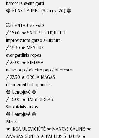
hardcore avant-gard
🔵 KUNST PUNKT (Seinų g. 26) 🔵
💥 LENTPJŪVĖ vol.2
╱ 18.00 ★ SNEEZE ETIQUETTE
improvizuota garso skulptūra
╱ 19.30 ★ MESIJUS
avangardinis repas
╱ 22.00 ★ EIEDMA
noise pop / electro pop / bitchcore
╱ 23.30 ★ GROJA MAGAS
disoriental turbophonics
🔵 Lentpjūvė 🔵
╱ 18.00 ★ TAIGI CIRKAS
šiuolaikinis cirkas
🔵 Lentpjūvė 🔵
Menai:
★ INGA ULEVIČIŪTĖ ★ MANTAS GALINIS ★
AIVARAS GONTIS ★ PAULIUS ŠLIAUPA ★