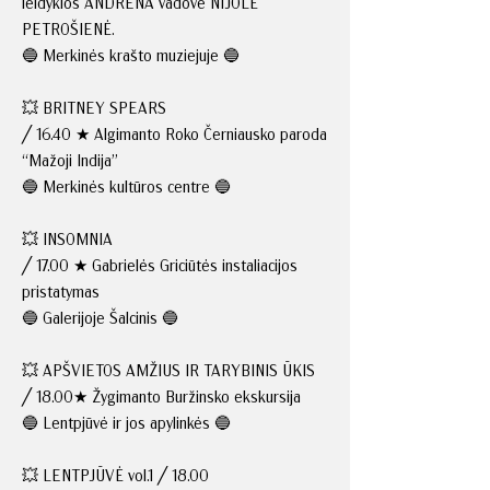
leidyklos ANDRENA vadovė NIJOLĖ
PETROŠIENĖ.
🔵 Merkinės krašto muziejuje 🔵
💥 BRITNEY SPEARS
╱ 16.40 ★ Algimanto Roko Černiausko paroda
“Mažoji Indija”
🔵 Merkinės kultūros centre 🔵
💥 INSOMNIA
╱ 17.00 ★ Gabrielės Griciūtės instaliacijos
pristatymas
🔵 Galerijoje Šalcinis 🔵
💥 APŠVIETOS AMŽIUS IR TARYBINIS ŪKIS
╱ 18.00★ Žygimanto Buržinsko ekskursija
🔵 Lentpjūvė ir jos apylinkės 🔵
💥 LENTPJŪVĖ vol.1 ╱ 18.00