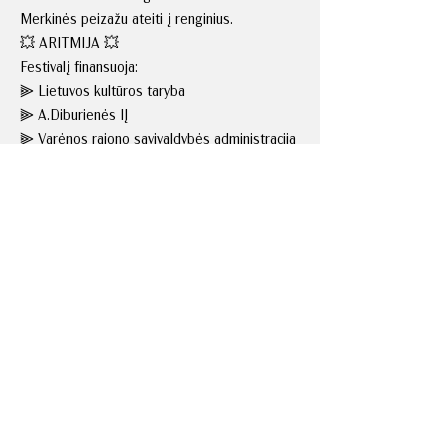
Merkinės peizažu ateiti į renginius.
💥 ARITMIJA 💥
Festivalį finansuoja:
⫸ Lietuvos kultūros taryba
⫸ A.Diburienės IĮ
⫸ Varėnos rajono savivaldybės administracija
Organizuoja:
⫸ Merkinės kultūros centras
⫸ Varėnos kultūros centras
⫸ Všį Balta kreida
⫸ Mc Merkinė
Partneriai:
⫸ Tikrai geras
⫸ Koncertai Burmistrui
⫸ KUNST PUNKT
⫸ Radijo stotis FM99
⫸ Dzūkijos nacionalinis parkas
⫸ Merkinės seniūnija