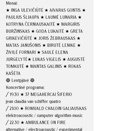
Menai:
★ INGA ULEVIČIŪTĖ ★ AIVARAS GONTIS ★
PAULIUS ŠLIAUPA ★ LAUMĖ LUNARIA ★
KOTRYNA ČERNIAUSKAITĖ ★ MARGIRIS
BURŽINSKAS ★ GODA LUKAITĖ ★ GRETA
GRIKEVIČIŪTĖ ★ JORIS ŽEBRAUSKAS ★
MATAS JANUŠONIS ★ BIRUTĖ LEMKE ★
ŽIVILĖ FORNARI ★ SAULĖ ELENA
JURGELYTĖ★ LUKAS VIGELIS ★ AUGUSTĖ
TOMKUTĖ ★ MANTAS GALINIS ★ ROKAS
KAŠĖTA
🔵 Lentpjūvė 🔵
Koncertinė programa:
╱ 19.30 ★ 37 MEGAHERCAI ŠIFERIO
jean claudia van schiffer quatro
╱ 21.00 ★ ROMUALD CHALOIN GALIAUSKAS
elektroacoustic / cumputer algorithm music
╱ 22.30 ★ AMBULANCE ON FIRE
alternative / electroacoustic / experimental