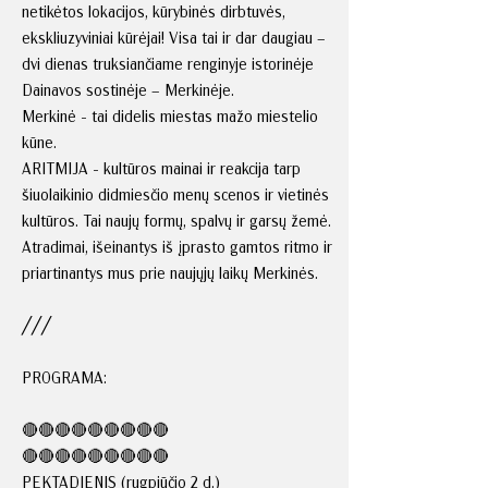
netikėtos lokacijos, kūrybinės dirbtuvės,
ekskliuzyviniai kūrėjai! Visa tai ir dar daugiau –
dvi dienas truksiančiame renginyje istorinėje
Dainavos sostinėje – Merkinėje.
Merkinė - tai didelis miestas mažo miestelio
kūne.
ARITMIJA - kultūros mainai ir reakcija tarp
šiuolaikinio didmiesčio menų scenos ir vietinės
kultūros. Tai naujų formų, spalvų ir garsų žemė.
Atradimai, išeinantys iš įprasto gamtos ritmo ir
priartinantys mus prie naujųjų laikų Merkinės.
╱╱╱
PROGRAMA:
🔴🔴🔴🔴🔴🔴🔴🔴🔴
🔴🔴🔴🔴🔴🔴🔴🔴🔴
PEKTADIENIS (rugpjūčio 2 d.)