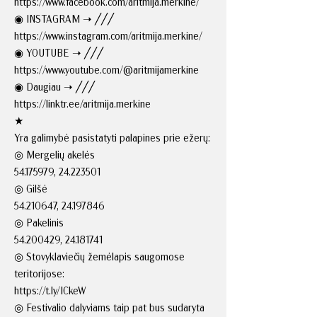
https://www.facebook.com/aritmija.merkine/
◉ INSTAGRAM ➝ ╱╱╱
https://www.instagram.com/aritmija.merkine/
◉ YOUTUBE ➝ ╱╱╱
https://www.youtube.com/@aritmijamerkine
◉ Daugiau ➝ ╱╱╱
https://linktr.ee/aritmija.merkine
★
Yra galimybė pasistatyti palapines prie ežerų:
◎ Mergelių akelės
54.175979
,
24.223501
◎ Gilšė
54.210647
,
24.197846
◎ Pakelinis
54.200429
,
24.181741
◎ Stovyklaviečių žemėlapis saugomose
teritorijose:
https://t.ly/ICkeW
◎ Festivalio dalyviams taip pat bus sudaryta