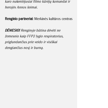
karo nukentėjusiai filmo kūrėjų komandai ir
herojės Annos šeimai.
Renginio partneriai:
Merkinės kultūros centras
DĖMESIO!
Renginyje būtina dėvėti ne
žemesnio kaip FFP2 lygio respiratorius,
priglundančius prie veido ir visiškai
dengiančius nosį ir burną.