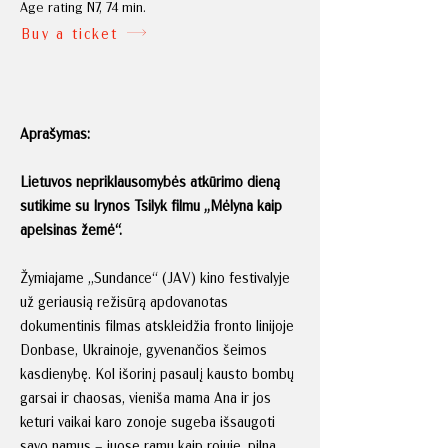
Age rating N7, 74 min.
Buy a ticket
Aprašymas:
Lietuvos nepriklausomybės atkūrimo dieną
sutikime su Irynos Tsilyk filmu „Mėlyna kaip
apelsinas žemė“.
Žymiajame „Sundance“ (JAV) kino festivalyje
už geriausią režisūrą apdovanotas
dokumentinis filmas atskleidžia fronto linijoje
Donbase, Ukrainoje, gyvenančios šeimos
kasdienybę. Kol išorinį pasaulį kausto bombų
garsai ir chaosas, vieniša mama Ana ir jos
keturi vaikai karo zonoje sugeba išsaugoti
savo namus – juose ramu kaip rojuje, pilna