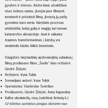
gyvybės ir šviesos. Aistra kinui, užvaldžiusi
visus šeimos narius, įkvepia juos filmuoti,
montuoti ir pristatyti filmą, įkvėptą jų pačių
gyvenimo karo metu. Kūrybinis procesas
atskleidžia, kokią galią ir magiją turi menas
katastrofos akivaizdoje. Anai ir vaikams
traumos transformavimas į kūrybą yra
vienintelis būdas išlikti žmonėmis.
Daugybės tarptautinių apdovanojimų sulaukusį
filmą prodiusavo filmo „Šuolis“ kino režisierė
Giedrė Žickytė.
Režisierė: Iryna Tsilyk
Scenarijaus autorė: Iryna Tsilyk
Operatorius: Viacheslav Tsvietkov
Prodiuserės: Giedrė Žickytė, Anna Kapustina
Kalba: ukrainiečių, rusų (subtitrai: lietuvių k.)
Už bilietus surinktus pinigus skirsime nuo