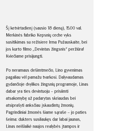
Šį ketvirtadienį (sausio 18 dieną), 15.00 val.
Merkinės fabriko Kepsnių ceche vyks
susitikimas su režisiere Irma Pužauskaite, bei
jos kurto filmo „Devintas žingsnis" peržiūra!
Kviečiame prisijungti.
Po neramaus dešimtmečio, Lino gyvenimas
pagaliau vėl pamažu tvarkosi. Dalyvaudamas
gydančioje dvylikos žingsnių programoje, Linas
dabar yra ties devintuoju – prisiimti
atsakomybę už padarytas skriaudas bei
atsiprašyti anksčiau įskaudintų žmonių.
Pagrindiniai žmonės šiame sąraše – jo paties
šeima: dukters susilaukęs dar labai jaunas,
Linas neišlaikė naujos realybės įtampos ir