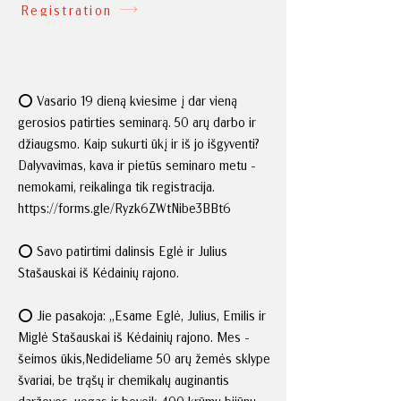
Registration
⭕️ Vasario 19 dieną kviesime į dar vieną
gerosios patirties seminarą. 50 arų darbo ir
džiaugsmo. Kaip sukurti ūkį ir iš jo išgyventi?
Dalyvavimas, kava ir pietūs seminaro metu -
nemokami, reikalinga tik registracija.
https://forms.gle/Ryzk6ZWtNibe3BBt6
⭕️ Savo patirtimi dalinsis Eglė ir Julius
Stašauskai iš Kėdainių rajono.
⭕️ Jie pasakoja: „Esame Eglė, Julius, Emilis ir
Miglė Stašauskai iš Kėdainių rajono. Mes -
šeimos ūkis,Nedideliame 50 arų žemės sklype
švariai, be trąšų ir chemikalų auginantis