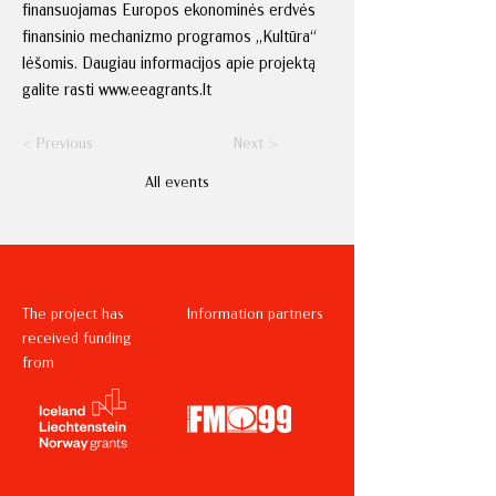
finansuojamas Europos ekonominės erdvės
finansinio mechanizmo programos „Kultūra“
lėšomis. Daugiau informacijos apie projektą
galite rasti
www.eeagrants.lt
< Previous
Next >
All events
The project has
Information partners
received funding
from