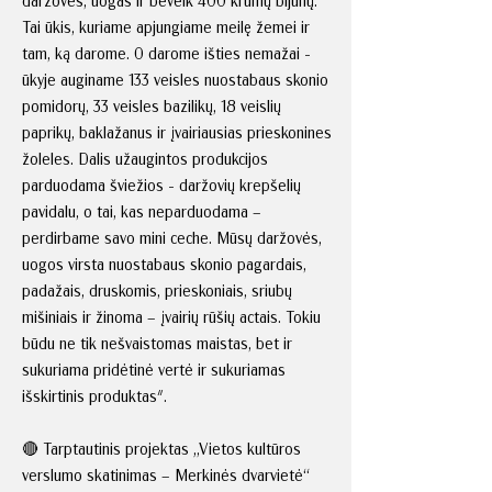
daržoves, uogas ir beveik 400 krūmų bijūnų.
Tai ūkis, kuriame apjungiame meilę žemei ir
tam, ką darome. O darome išties nemažai -
ūkyje auginame 133 veisles nuostabaus skonio
pomidorų, 33 veisles bazilikų, 18 veislių
paprikų, baklažanus ir įvairiausias prieskonines
žoleles. Dalis užaugintos produkcijos
parduodama šviežios - daržovių krepšelių
pavidalu, o tai, kas neparduodama –
perdirbame savo mini ceche. Mūsų daržovės,
uogos virsta nuostabaus skonio pagardais,
padažais, druskomis, prieskoniais, sriubų
mišiniais ir žinoma – įvairių rūšių actais. Tokiu
būdu ne tik nešvaistomas maistas, bet ir
sukuriama pridėtinė vertė ir sukuriamas
išskirtinis produktas".
🔴 Tarptautinis projektas „Vietos kultūros
verslumo skatinimas – Merkinės dvarvietė“