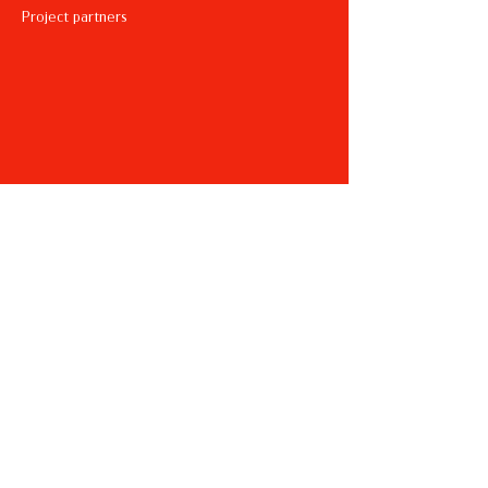
Project partners
Friends of the project